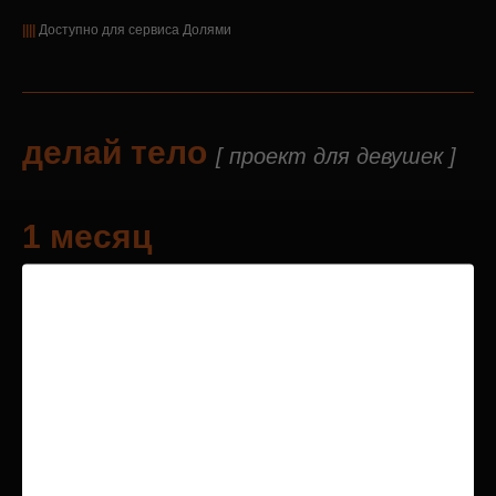
||||
Доступно для сервиса Долями
делай тело
[ проект для девушек ]
1 месяц
Утренняя / Вечерняя группа
15 000
₽
Записаться
3 месяца