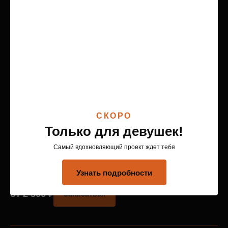
Утренняя / Вечерняя группа
39 000
₽
Записаться
||||
Доступна оплата Сплит-платежом
СКОРО
Только для девушек!
Персональные тренировки
Самый вдохновляющий проект ждет тебя
Занятие с тренером
Узнать подробности
от 2 500
₽
Записаться